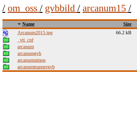
/
om_oss
/
gvbbild
/
arcanum15
/
Name
Size
Arcanum2015.jpg
66.2 kB
_vti_cnf
arcanum
arcanumgvb
arcanumsimon
arcanumtrappergvb