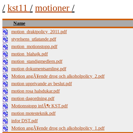
/
kst11
/
motioner
/
Name
motion_draktpolicy_2011.pdf
styrelsens_utlatande.pdf
motion_motionstopp.pdf
motion_blahajk.pdf
motion_standigmedlem.pdf
motion dokumentsamling.pdf
Motion angÃ¥ende drog och alkoholpolicy_2.pdf
motion upprivande av beslut.pdf
motion rosa halsdukar.pdf
motion dagordning.pdf
Motionsstopp infÃ¶r KST.pdf
motion motesteknik.pdf
infor DST.pdf
Motion angÃ¥ende drog och alkoholpolicy_1.pdf